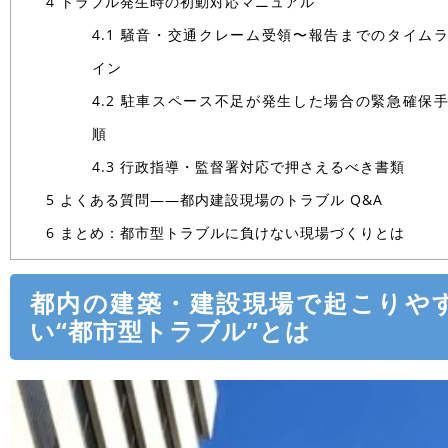
4
トラブル発生時の初動対応マニュアル
4.1
騒音・交通クレーム受領〜報告までのタイム
イン
4.2
駐車スペース不足が発生した場合の緊急確保
順
4.3
行政指導・監督署対応で押さえるべき書類
5
よくある質問――都内建設現場のトラブル Q&A
6
まとめ：都市型トラブルに負けない現場づくりとは
都内の建築・建設現場で起こりや
い“都市型トラブル”とは