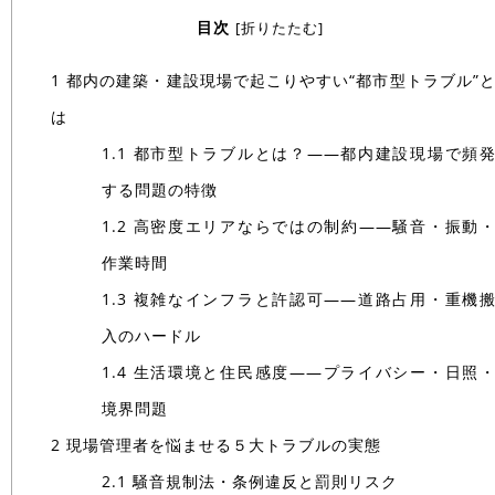
目次
[
折りたたむ
]
1
都内の建築・建設現場で起こりやすい“都市型トラブル”
は
1.1
都市型トラブルとは？――都内建設現場で頻
する問題の特徴
1.2
高密度エリアならではの制約――騒音・振動
作業時間
1.3
複雑なインフラと許認可――道路占用・重機
入のハードル
1.4
生活環境と住民感度――プライバシー・日照
境界問題
2
現場管理者を悩ませる５大トラブルの実態
2.1
騒音規制法・条例違反と罰則リスク