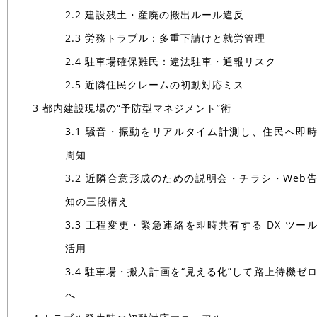
2.2
建設残土・産廃の搬出ルール違反
2.3
労務トラブル：多重下請けと就労管理
2.4
駐車場確保難民：違法駐車・通報リスク
2.5
近隣住民クレームの初動対応ミス
3
都内建設現場の“予防型マネジメント”術
3.1
騒音・振動をリアルタイム計測し、住民へ即
周知
3.2
近隣合意形成のための説明会・チラシ・Web
知の三段構え
3.3
工程変更・緊急連絡を即時共有する DX ツー
活用
3.4
駐車場・搬入計画を“見える化”して路上待機ゼ
へ