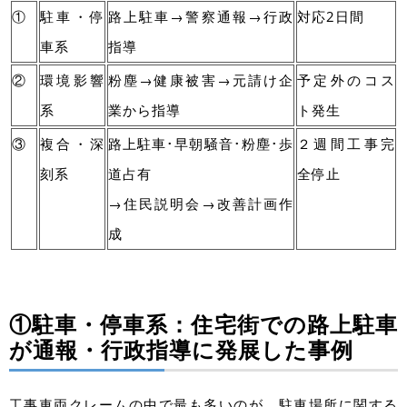
①
駐車・停
路上駐車→警察通報→行政
対応2日間
車系
指導
②
環境影響
粉塵→健康被害→元請け企
予定外のコス
系
業から指導
ト発生
③
複合・深
路上駐車･早朝騒音･粉塵･歩
２週間工事完
刻系
道占有
全停止
→住民説明会→改善計画作
成
①駐車・停車系：住宅街での路上駐車
が通報・行政指導に発展した事例
工事車両クレームの中で最も多いのが、駐車場所に関する