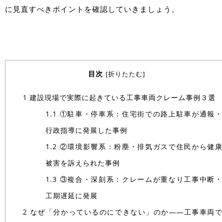
に見直すべきポイントを確認していきましょう。
目次
[
折りたたむ
]
1
建設現場で実際に起きている工事車両クレーム事例３選
1.1
①駐車・停車系：住宅街での路上駐車が通報
行政指導に発展した事例
1.2
②環境影響系：粉塵・排気ガスで住民から健
被害を訴えられた事例
1.3
③複合・深刻系：クレームが重なり工事中断
工期遅延に発展
2
なぜ「分かっているのにできない」のか——工事車両