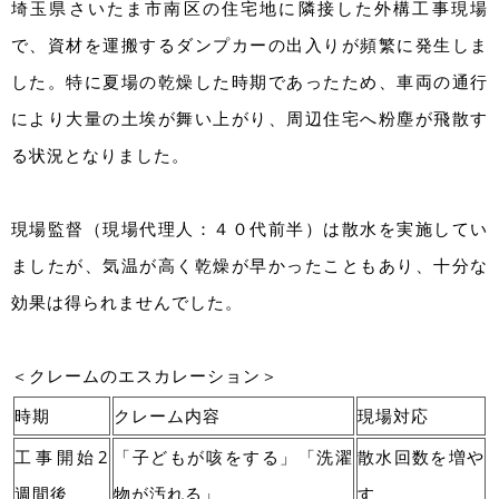
埼玉県さいたま市南区の住宅地に隣接した外構工事現場
で、資材を運搬するダンプカーの出入りが頻繁に発生しま
した。特に夏場の乾燥した時期であったため、車両の通行
により大量の土埃が舞い上がり、周辺住宅へ粉塵が飛散す
る状況となりました。
現場監督（現場代理人：４０代前半）は散水を実施してい
ましたが、気温が高く乾燥が早かったこともあり、十分な
効果は得られませんでした。
＜クレームのエスカレーション＞
時期
クレーム内容
現場対応
工事開始2
「子どもが咳をする」「洗濯
散水回数を増や
週間後
物が汚れる」
す