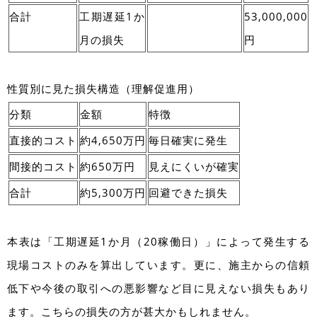
合計
工期遅延1か
53,000,000
月の損失
円
性質別に見た損失構造（理解促進用）
分類
金額
特徴
直接的コスト
約4,650万円
毎日確実に発生
間接的コスト
約650万円
見えにくいが確実
合計
約5,300万円
回避できた損失
本表は「工期遅延1か月（20稼働日）」によって発生する
現場コストのみを算出しています。更に、施主からの信頼
低下や今後の取引への悪影響など目に見えない損失もあり
ます。こちらの損失の方が甚大かもしれません。