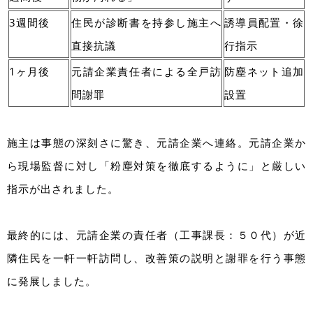
3週間後
住民が診断書を持参し施主へ
誘導員配置・徐
直接抗議
行指示
1ヶ月後
元請企業責任者による全戸訪
防塵ネット追加
問謝罪
設置
施主は事態の深刻さに驚き、元請企業へ連絡。元請企業か
ら現場監督に対し「粉塵対策を徹底するように」と厳しい
指示が出されました。
最終的には、元請企業の責任者（工事課長：５０代）が近
隣住民を一軒一軒訪問し、改善策の説明と謝罪を行う事態
に発展しました。