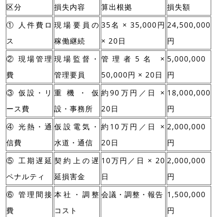
区分
損失内容
算出根拠
損失額
① 人件費ロ
現場要員の
35名 × 35,000円
24,500,000
ス
稼働継続
× 20日
円
② 現場管理
現場監督・
管理者5名 ×
5,000,000
費
管理要員
50,000円 × 20日
円
③ 仮設・リ
重機・仮
約90万円／日 ×
18,000,000
ース費
設・事務所
20日
円
④ 光熱・通
仮設電気・
約10万円／日 ×
2,000,000
信費
水道・通信
20日
円
⑤ 工期遅延
契約上の遅
10万円／日 × 20
2,000,000
ペナルティ
延損害金
日
円
⑥ 管理間接
本社・調整
会議・調整・報告
1,500,000
費
コスト
円